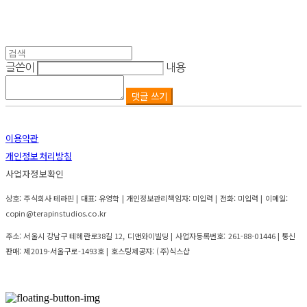
글쓴이
내용
댓글 쓰기
이용약관
개인정보처리방침
사업자정보확인
상호: 주식회사 테라핀 | 대표: 유영학 | 개인정보관리책임자: 미입력 | 전화: 미입력 | 이메일:
copin@terapinstudios.co.kr
주소: 서울시 강남구 테헤란로38길 12, 디앤와이빌딩 | 사업자등록번호:
261-88-01446
| 통신
판매:
제2019-서울구로-1493호
| 호스팅제공자: (주)식스샵