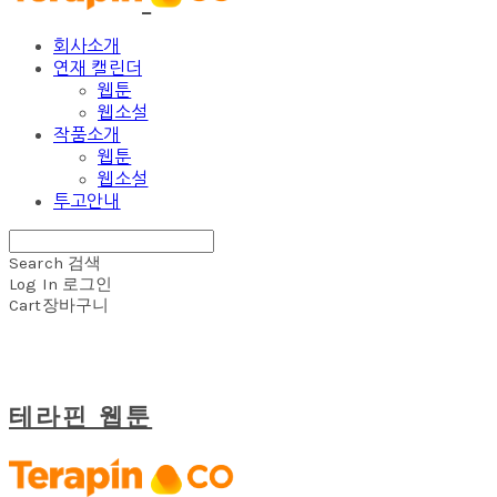
회사소개
연재 캘린더
웹툰
웹소설
작품소개
웹툰
웹소설
투고안내
Search
검색
Log In
로그인
Cart
장바구니
테라핀 웹툰