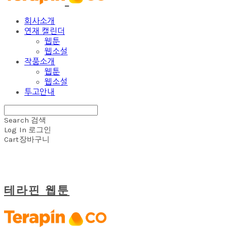
회사소개
연재 캘린더
웹툰
웹소설
작품소개
웹툰
웹소설
투고안내
Search
검색
Log In
로그인
Cart
장바구니
테라핀 웹툰