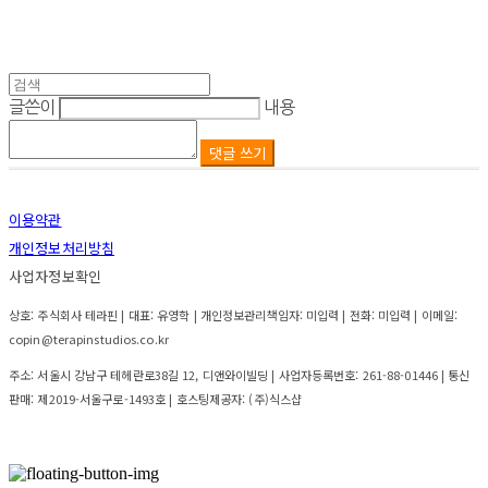
글쓴이
내용
댓글 쓰기
이용약관
개인정보처리방침
사업자정보확인
상호: 주식회사 테라핀 | 대표: 유영학 | 개인정보관리책임자: 미입력 | 전화: 미입력 | 이메일:
copin@terapinstudios.co.kr
주소: 서울시 강남구 테헤란로38길 12, 디앤와이빌딩 | 사업자등록번호:
261-88-01446
| 통신
판매:
제2019-서울구로-1493호
| 호스팅제공자: (주)식스샵