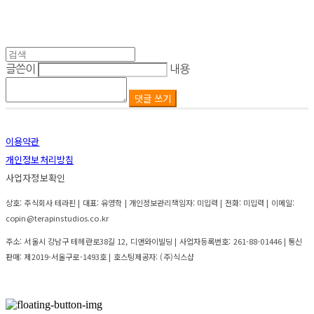
글쓴이
내용
댓글 쓰기
이용약관
개인정보처리방침
사업자정보확인
상호: 주식회사 테라핀 | 대표: 유영학 | 개인정보관리책임자: 미입력 | 전화: 미입력 | 이메일:
copin@terapinstudios.co.kr
주소: 서울시 강남구 테헤란로38길 12, 디앤와이빌딩 | 사업자등록번호:
261-88-01446
| 통신
판매:
제2019-서울구로-1493호
| 호스팅제공자: (주)식스샵