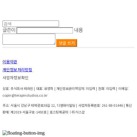
글쓴이
내용
댓글 쓰기
이용약관
개인정보처리방침
사업자정보확인
상호: 주식회사 테라핀 | 대표: 유영학 | 개인정보관리책임자: 미입력 | 전화: 미입력 | 이메일:
copin@terapinstudios.co.kr
주소: 서울시 강남구 테헤란로38길 12, 디앤와이빌딩 | 사업자등록번호:
261-88-01446
| 통신
판매:
제2019-서울구로-1493호
| 호스팅제공자: (주)식스샵